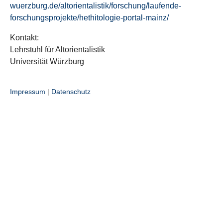
wuerzburg.de/altorientalistik/forschung/laufende-
forschungsprojekte/hethitologie-portal-mainz/
Kontakt:
Lehrstuhl für Altorientalistik
Universität Würzburg
Impressum
|
Datenschutz