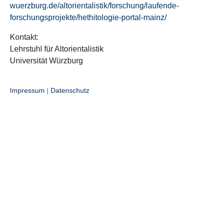
wuerzburg.de/altorientalistik/forschung/laufende-
forschungsprojekte/hethitologie-portal-mainz/
Kontakt:
Lehrstuhl für Altorientalistik
Universität Würzburg
Impressum
|
Datenschutz