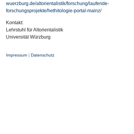
wuerzburg.de/altorientalistik/forschung/laufende-
forschungsprojekte/hethitologie-portal-mainz/
Kontakt:
Lehrstuhl für Altorientalistik
Universität Würzburg
Impressum
|
Datenschutz