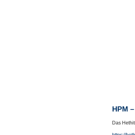
HPM – 
Das Hethito
https://het