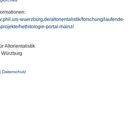
formationen:
w.phil.uni-wuerzburg.de/altorientalistik/forschung/laufende-
projekte/hethitologie-portal-mainz/
ür Altorientalistik
t Würzburg
|
Datenschutz