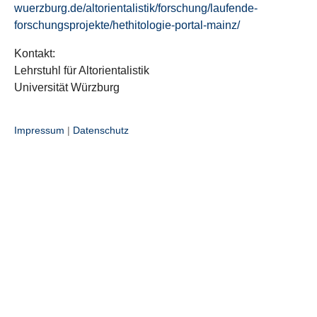
wuerzburg.de/altorientalistik/forschung/laufende-
forschungsprojekte/hethitologie-portal-mainz/
Kontakt:
Lehrstuhl für Altorientalistik
Universität Würzburg
Impressum
|
Datenschutz