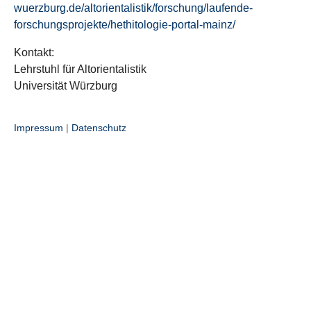
wuerzburg.de/altorientalistik/forschung/laufende-
forschungsprojekte/hethitologie-portal-mainz/
Kontakt:
Lehrstuhl für Altorientalistik
Universität Würzburg
Impressum
|
Datenschutz