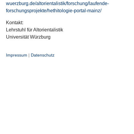
wuerzburg.de/altorientalistik/forschung/laufende-
forschungsprojekte/hethitologie-portal-mainz/
Kontakt:
Lehrstuhl für Altorientalistik
Universität Würzburg
Impressum
|
Datenschutz