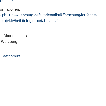
formationen:
w.phil.uni-wuerzburg.de/altorientalistik/forschung/laufende-
projekte/hethitologie-portal-mainz/
ür Altorientalistik
t Würzburg
|
Datenschutz