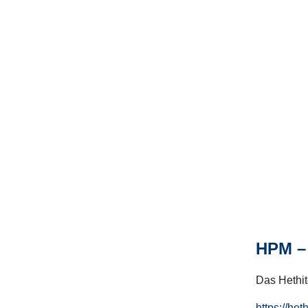
HPM – 
Das Hethito
https://het