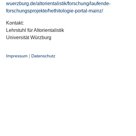
wuerzburg.de/altorientalistik/forschung/laufende-
forschungsprojekte/hethitologie-portal-mainz/
Kontakt:
Lehrstuhl für Altorientalistik
Universität Würzburg
Impressum
|
Datenschutz