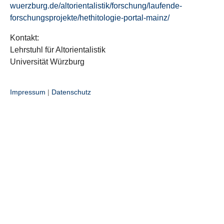
wuerzburg.de/altorientalistik/forschung/laufende-
forschungsprojekte/hethitologie-portal-mainz/
Kontakt:
Lehrstuhl für Altorientalistik
Universität Würzburg
Impressum
|
Datenschutz