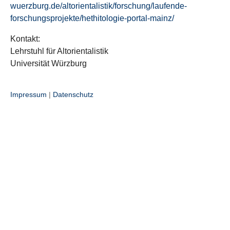
wuerzburg.de/altorientalistik/forschung/laufende-
forschungsprojekte/hethitologie-portal-mainz/
Kontakt:
Lehrstuhl für Altorientalistik
Universität Würzburg
Impressum
|
Datenschutz