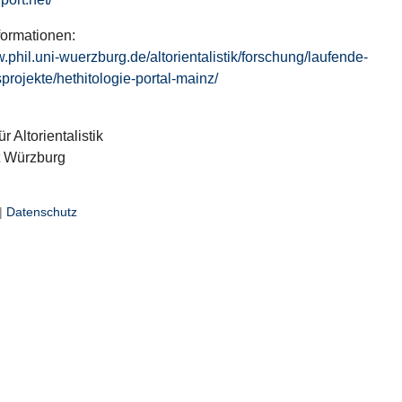
formationen:
w.phil.uni-wuerzburg.de/altorientalistik/forschung/laufende-
projekte/hethitologie-portal-mainz/
ür Altorientalistik
t Würzburg
|
Datenschutz