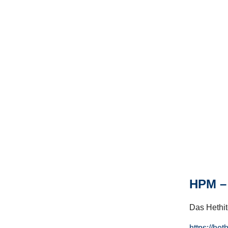
HPM – 
Das Hethito
https://het