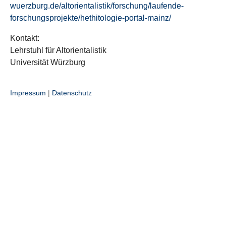
wuerzburg.de/altorientalistik/forschung/laufende-
forschungsprojekte/hethitologie-portal-mainz/
Kontakt:
Lehrstuhl für Altorientalistik
Universität Würzburg
Impressum
|
Datenschutz