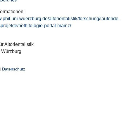
formationen:
w.phil.uni-wuerzburg.de/altorientalistik/forschung/laufende-
projekte/hethitologie-portal-mainz/
ür Altorientalistik
t Würzburg
|
Datenschutz