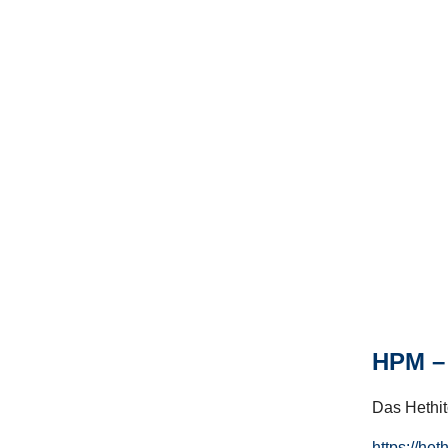
HPM – 
Das Hethito
https://het