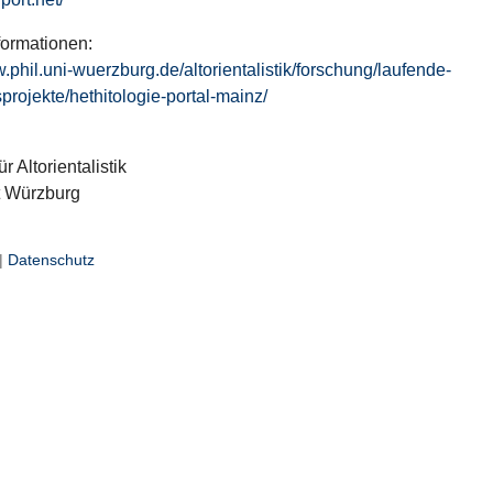
formationen:
w.phil.uni-wuerzburg.de/altorientalistik/forschung/laufende-
projekte/hethitologie-portal-mainz/
ür Altorientalistik
t Würzburg
|
Datenschutz