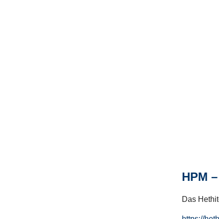
HPM – 
Das Hethito
https://het