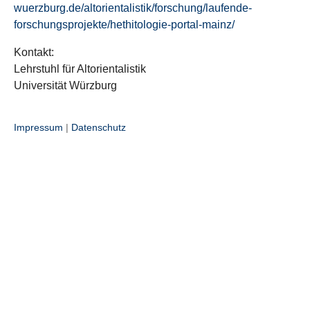
wuerzburg.de/altorientalistik/forschung/laufende-
forschungsprojekte/hethitologie-portal-mainz/
Kontakt:
Lehrstuhl für Altorientalistik
Universität Würzburg
Impressum
|
Datenschutz