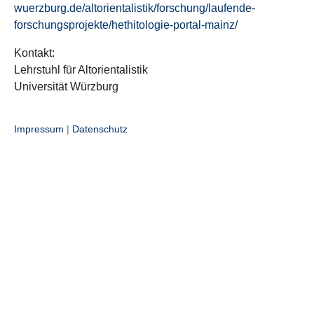
wuerzburg.de/altorientalistik/forschung/laufende-
forschungsprojekte/hethitologie-portal-mainz/
Kontakt:
Lehrstuhl für Altorientalistik
Universität Würzburg
Impressum
|
Datenschutz